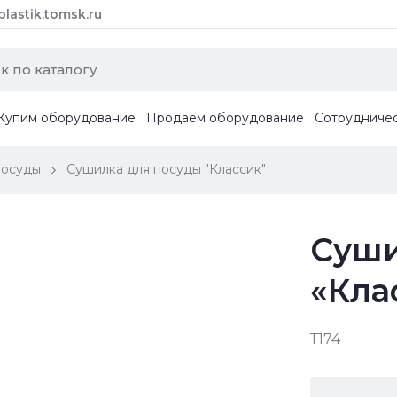
astik.tomsk.ru
Купим оборудование
Продаем оборудование
Сотрудниче
посуды
Сушилка для посуды "Классик"
Суши
«Кла
Т174