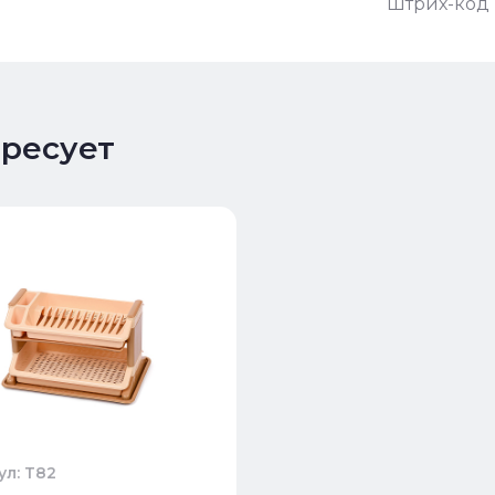
Штрих-код 
ересует
ул: Т82