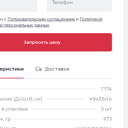
ен с
Пользовательским соглашением
и
Политикой
и персональных данных
еристики
Доставка
Т174
елия (ДxШxВ, см)
49х33х14
 в упаковке
5 шт
я, гр
973