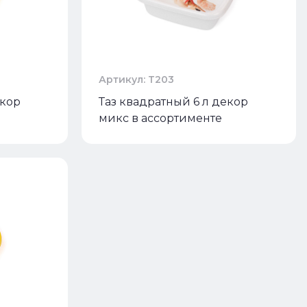
Артикул: Т203
екор
Таз квадратный 6 л декор
микс в ассортименте