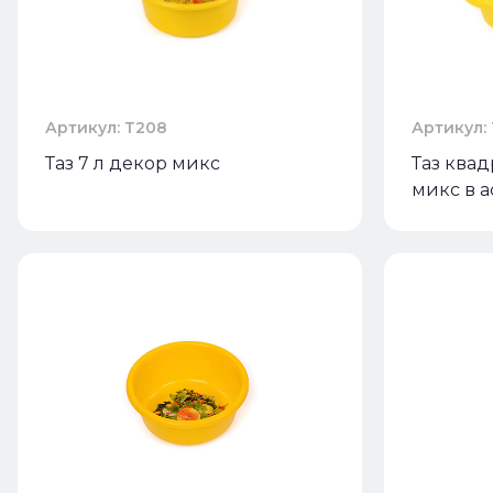
Артикул: Т208
Артикул:
Таз 7 л декор микс
Таз квад
микс в 