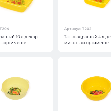
 Т204
Артикул: Т202
ратный 10 л декор
Таз квадратный 4 л д
ассортименте
микс в ассортименте