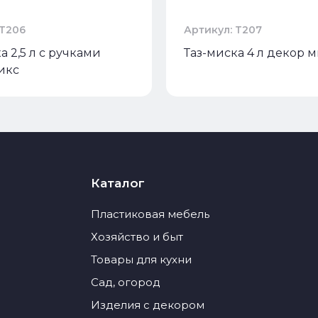
 Т206
Артикул: Т207
а 2,5 л с ручками
Таз-миска 4 л декор 
икс
Каталог
Пластиковая мебель
Хозяйство и быт
Товары для кухни
Сад, огород
Изделия с декором