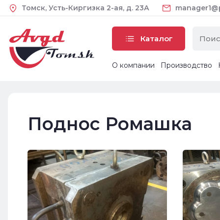
Томск, Усть-Киргизка 2-ая, д. 23А
manager1@pl
Каталог
О компании
Производство
Поднос Ромашка