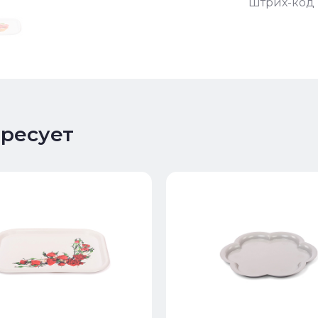
Штрих-код 
ересует