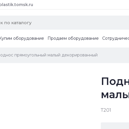
astik.tomsk.ru
Купим оборудование
Продаем оборудование
Сотрудниче
однос прямоугольный малый декорированный
Подн
малы
Т201