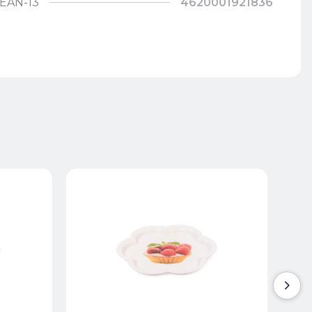
EAN-13
4620001921836