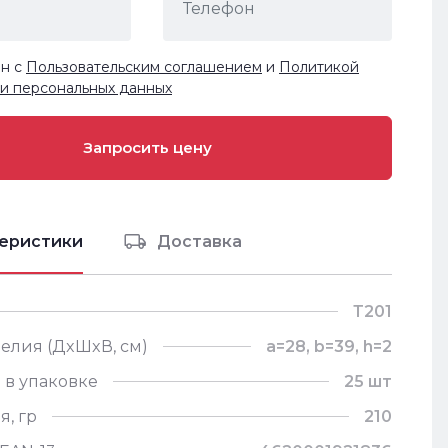
ен с
Пользовательским соглашением
и
Политикой
и персональных данных
еристики
Доставка
Т201
елия (ДxШxВ, см)
a=28, b=39, h=2
 в упаковке
25 шт
я, гр
210