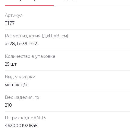
Артикул
Т177
Размер изделия (ДxШxВ, см)
a=28, b=39, h=2
Количество в упаковке
25 шт
Вид упаковки
мешок п/э
Вес изделия, гр
210
Штрих-код EAN-13
4620001921645