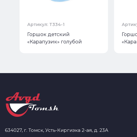
Артикул: Т334-1
Артик
Горшок детский
Горшо
«Карапузик» голубой
«Кара
634027, г. Томск, Усть-Киргизка 2-ая, д. 23А