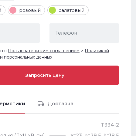
й
розовый
салатовый
ен с
Пользовательским соглашением
и
Политикой
и персональных данных
еристики
Доставка
Т334-2
елия (ДxШxВ, см)
a=23, b=29,5, h=18,5