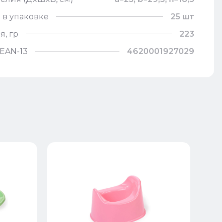
 в упаковке
25 шт
я, гр
223
EAN-13
4620001927029