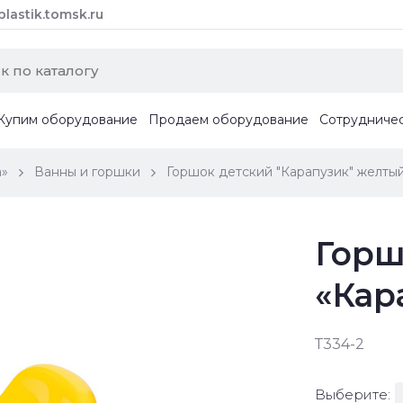
astik.tomsk.ru
Купим оборудование
Продаем оборудование
Сотрудниче
а»
Ванны и горшки
Горшок детский "Карапузик" желты
Горш
«Кар
Т334-2
Выберите: